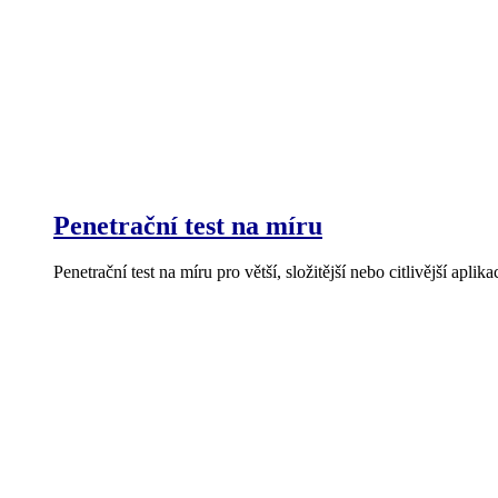
Penetrační test na míru
Penetrační test na míru pro větší, složitější nebo citlivější aplika