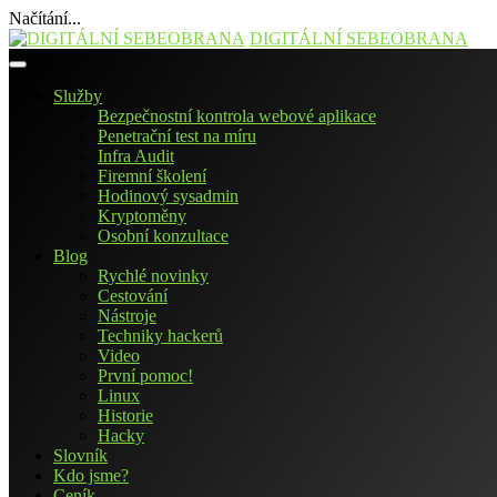
Načítání...
Přejít
DIGITÁLNÍ SEBEOBRANA
k
obsahu
Služby
webu
Bezpečnostní kontrola webové aplikace
Penetrační test na míru
Infra Audit
Firemní školení
Hodinový sysadmin
Kryptoměny
Osobní konzultace
Blog
Rychlé novinky
Cestování
Nástroje
Techniky hackerů
Video
První pomoc!
Linux
Historie
Hacky
Slovník
Kdo jsme?
Ceník