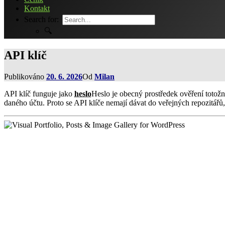
Kontakt
Search for:
🔍
API klíč
Publikováno
20. 6. 2026
Od
Milan
API klíč funguje jako
heslo
Heslo je obecný prostředek ověření totožno
daného účtu. Proto se API klíče nemají dávat do veřejných repozitářů,