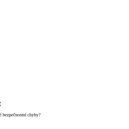
e
né bezpečnostní chyby?