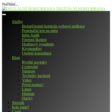
Načítání...
Přejít
DIGITÁLNÍ SEBEOBRANA
k
obsahu
Služby
webu
Bezpečnostní kontrola webové aplikace
Penetrační test na míru
Infra Audit
Firemní školení
Hodinový sysadmin
Kryptoměny
Osobní konzultace
Blog
Rychlé novinky
Cestování
Nástroje
Techniky hackerů
Video
První pomoc!
Linux
Historie
Hacky
Slovník
Kdo jsme?
Ceník