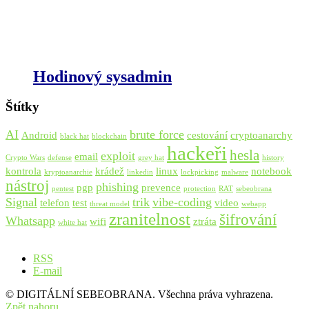
Hodinový sysadmin
Štítky
AI
brute force
Android
cestování
cryptoanarchy
black hat
blockchain
hackeři
hesla
exploit
email
Crypto Wars
defense
grey hat
history
kontrola
krádež
linux
notebook
kryptoanarchie
linkedin
lockpicking
malware
nástroj
phishing
pgp
prevence
pentest
protection
RAT
sebeobrana
Signal
trik
vibe-coding
telefon
test
video
threat model
webapp
zranitelnost
šifrování
Whatsapp
wifi
ztráta
white hat
RSS
E-mail
© DIGITÁLNÍ SEBEOBRANA. Všechna práva vyhrazena.
Zpět nahoru