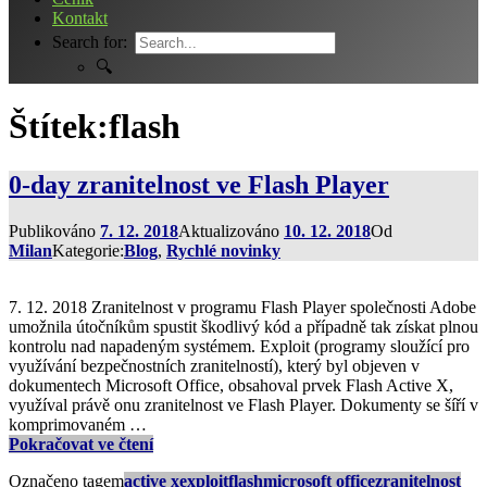
Kontakt
Search for:
🔍
Štítek:
flash
0-day zranitelnost ve Flash Player
Publikováno
7. 12. 2018
Aktualizováno
10. 12. 2018
Od
Milan
Kategorie:
Blog
,
Rychlé novinky
7. 12. 2018 Zranitelnost v programu Flash Player společnosti Adobe
umožnila útočníkům spustit škodlivý kód a případně tak získat plnou
kontrolu nad napadeným systémem. Exploit (programy sloužící pro
využívání bezpečnostních zranitelností), který byl objeven v
dokumentech Microsoft Office, obsahoval prvek Flash Active X,
využíval právě onu zranitelnost ve Flash Player. Dokumenty se šíří v
komprimovaném …
0-
Pokračovat ve čtení
day
Označeno tagem
active x
exploit
flash
microsoft office
zranitelnost
zranitelnost