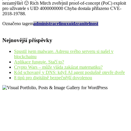
nezamýšlel 🙂 Rich Mirch zveřejnil proof-of-concept (PoC) exploit
pro uživatele s UID 4000000000 Chyba dostala přiřazeno CVE-
2018-19788.
Označeno tagem
administrace
linux
uid
zranitelnost
Nejnovější příspěvky
Spustil jsem malware. Adresu svého serveru si našel v
blockchainu
Aplikace funguje. Stačí to?
Crypto Wars – může vláda zakázat matematiku?
Kód schovaný v DNS: když AI agent poslušně otevře dveře
8 tipů pro digitálně bezpečnější dovolenou