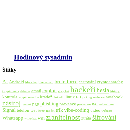
Hodinový sysadmin
Štítky
AI
brute force
Android
cestování
cryptoanarchy
black hat
blockchain
hackeři
hesla
exploit
email
Crypto Wars
defense
grey hat
history
kontrola
krádež
linux
notebook
kryptoanarchie
linkedin
lockpicking
malware
nástroj
phishing
pgp
prevence
pentest
protection
RAT
sebeobrana
Signal
trik
vibe-coding
telefon
test
video
threat model
webapp
zranitelnost
šifrování
Whatsapp
wifi
ztráta
white hat