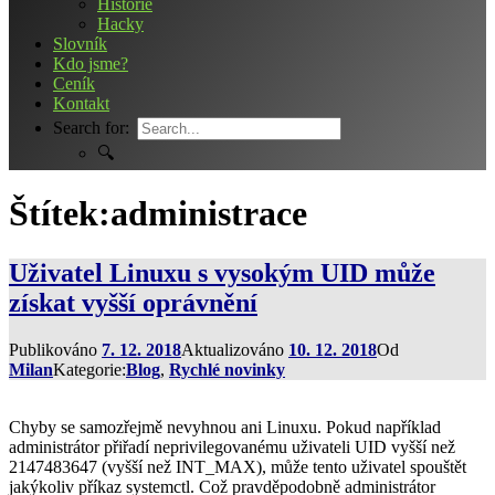
Historie
Hacky
Slovník
Kdo jsme?
Ceník
Kontakt
Search for:
🔍
Štítek:
administrace
Uživatel Linuxu s vysokým UID může
získat vyšší oprávnění
Publikováno
7. 12. 2018
Aktualizováno
10. 12. 2018
Od
Milan
Kategorie:
Blog
,
Rychlé novinky
Chyby se samozřejmě nevyhnou ani Linuxu. Pokud například
administrátor přiřadí neprivilegovanému uživateli UID vyšší než
2147483647 (vyšší než INT_MAX), může tento uživatel spouštět
jakýkoliv příkaz systemctl. Což pravděpodobně administrátor