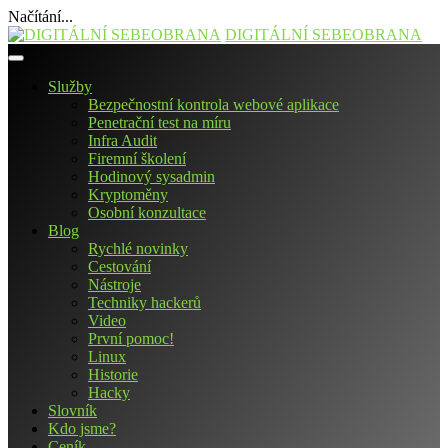
Načítání...
Přejít
DIGITÁLNÍ SEBEOBRANA
k
obsahu
Služby
webu
Bezpečnostní kontrola webové aplikace
Penetrační test na míru
Infra Audit
Firemní školení
Hodinový sysadmin
Kryptoměny
Osobní konzultace
Blog
Rychlé novinky
Cestování
Nástroje
Techniky hackerů
Video
První pomoc!
Linux
Historie
Hacky
Slovník
Kdo jsme?
Ceník