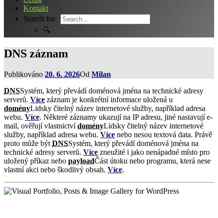
Kontakt
Search for:
🔍
DNS záznam
Publikováno
20. 6. 2026
Od
Milan
DNS
Systém, který převádí doménová jména na technické adresy
serverů.
Více
záznam je konkrétní informace uložená u
domény
Lidsky čitelný název internetové služby, například adresa
webu.
Více
. Některé záznamy ukazují na IP adresu, jiné nastavují e-
mail, ověřují vlastnictví
domény
Lidsky čitelný název internetové
služby, například adresa webu.
Více
nebo nesou textová data. Právě
proto může být
DNS
Systém, který převádí doménová jména na
technické adresy serverů.
Více
zneužité i jako nenápadné místo pro
uložený příkaz nebo
payload
Část útoku nebo programu, která nese
vlastní akci nebo škodlivý obsah.
Více
.