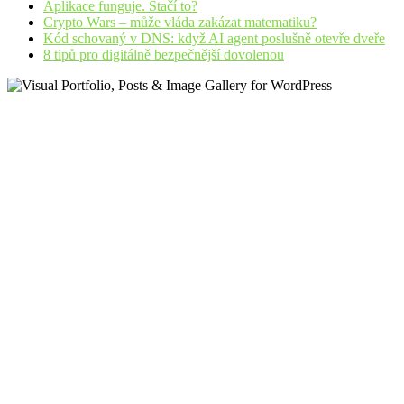
Aplikace funguje. Stačí to?
Crypto Wars – může vláda zakázat matematiku?
Kód schovaný v DNS: když AI agent poslušně otevře dveře
8 tipů pro digitálně bezpečnější dovolenou