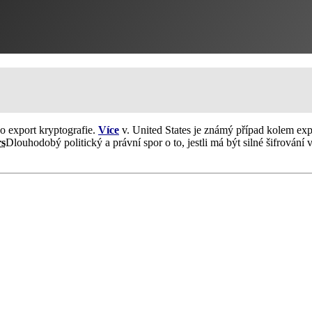
 export kryptografie.
Více
v. United States je známý případ kolem expo
s
Dlouhodobý politický a právní spor o to, jestli má být silné šifrování