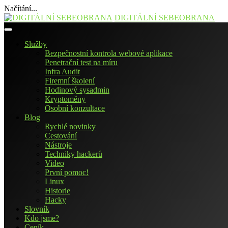
Načítání...
Přejít
DIGITÁLNÍ SEBEOBRANA
k
obsahu
Služby
webu
Bezpečnostní kontrola webové aplikace
Penetrační test na míru
Infra Audit
Firemní školení
Hodinový sysadmin
Kryptoměny
Osobní konzultace
Blog
Rychlé novinky
Cestování
Nástroje
Techniky hackerů
Video
První pomoc!
Linux
Historie
Hacky
Slovník
Kdo jsme?
Ceník