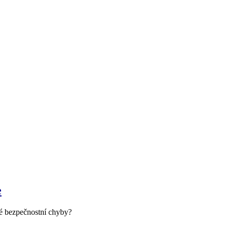
e
né bezpečnostní chyby?