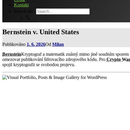
Kontakt
Search for:
🔍
Bernstein v. United States
Publikováno
1. 6. 2026
Od
Milan
Bernstein
Kryptograf a matematik známý mimo jiné soudním sporem o
omezovat publikování šifrovacího zdrojového kódu. Pro
Crypto War
spojil kryptografii se svobodou projevu.